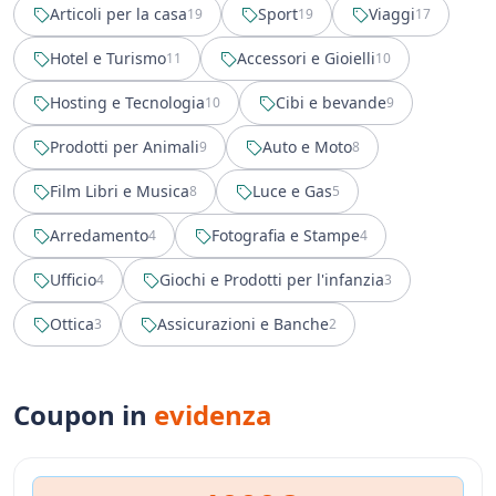
Articoli per la casa
Sport
Viaggi
19
19
17
Hotel e Turismo
Accessori e Gioielli
11
10
Hosting e Tecnologia
Cibi e bevande
10
9
Prodotti per Animali
Auto e Moto
9
8
Film Libri e Musica
Luce e Gas
8
5
Arredamento
Fotografia e Stampe
4
4
Ufficio
Giochi e Prodotti per l'infanzia
4
3
Ottica
Assicurazioni e Banche
3
2
Coupon in
evidenza