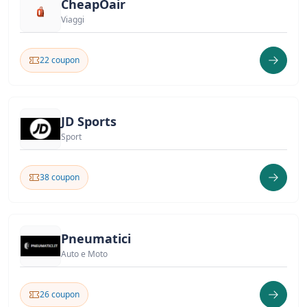
CheapOair
Viaggi
22 coupon
JD Sports
Sport
38 coupon
Pneumatici
Auto e Moto
26 coupon