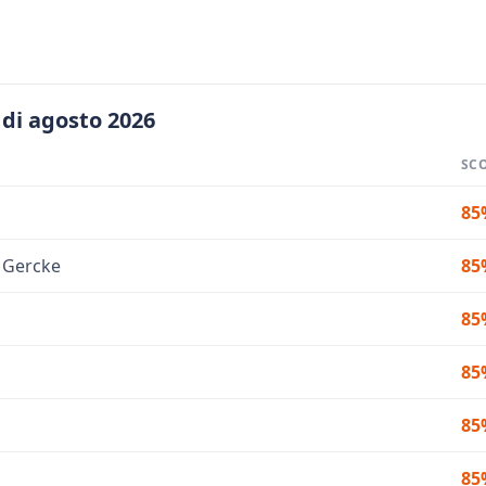
 di agosto 2026
SC
85
 Gercke
85
85
85
85
85