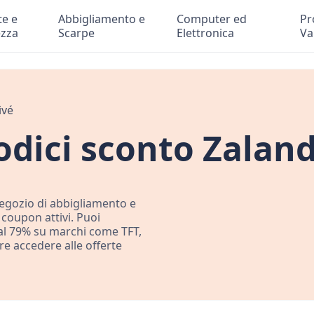
te e
Abbigliamento e
Computer ed
Pr
ezza
Scarpe
Elettronica
Va
ivé
dici sconto Zaland
 negozio di abbigliamento e
 coupon attivi. Puoi
o al 79% su marchi come TFT,
 accedere alle offerte