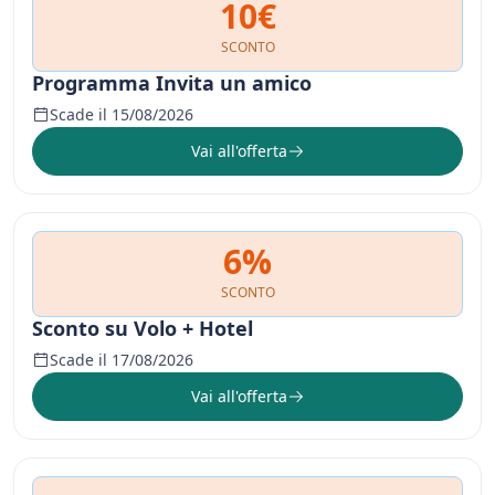
10€
SCONTO
Programma Invita un amico
Scade il 15/08/2026
Vai all'offerta
6%
SCONTO
Sconto su Volo + Hotel
Scade il 17/08/2026
Vai all'offerta