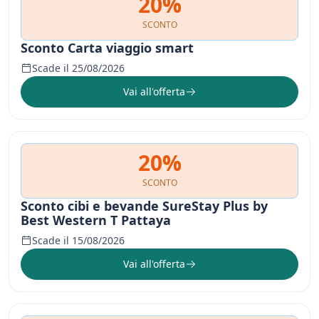
20%
SCONTO
Sconto Carta viaggio smart
Scade il 25/08/2026
Vai all'offerta
20%
SCONTO
Sconto cibi e bevande SureStay Plus by
Best Western T Pattaya
Scade il 15/08/2026
Vai all'offerta