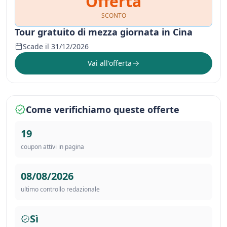
Offerta
SCONTO
Tour gratuito di mezza giornata in Cina
Scade il 31/12/2026
Vai all'offerta
Come verifichiamo queste offerte
19
coupon attivi in pagina
08/08/2026
ultimo controllo redazionale
Sì