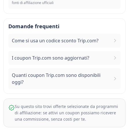
fonti di affiliazione ufficiali
Domande frequenti
Come si usa un codice sconto Trip.com?
I coupon Trip.com sono aggiornati?
Quanti coupon Trip.com sono disponibili
oggi?
Su questo sito trovi offerte selezionate da programmi
di affiliazione: se attivi un coupon possiamo ricevere
una commissione, senza costi per te.