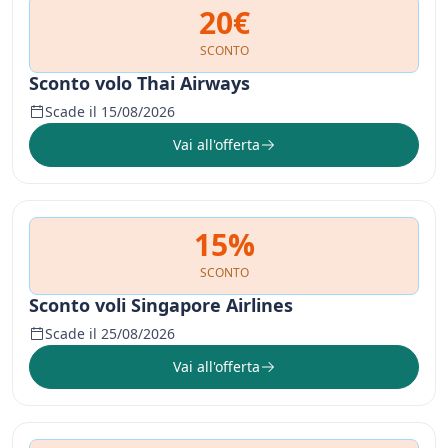
20€
SCONTO
Sconto volo Thai Airways
Scade il 15/08/2026
Vai all'offerta
15%
SCONTO
Sconto voli Singapore Airlines
Scade il 25/08/2026
Vai all'offerta