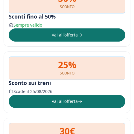
SCONTO
Sconti fino al 50%
Sempre valido
Vai all'offerta
25%
SCONTO
Sconto sui treni
Scade il 25/08/2026
Vai all'offerta
30€