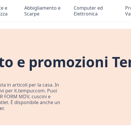
te e
Abbigliamento e
Computer ed
Pr
ezza
Scarpe
Elettronica
Va
nto e promozioni T
ta in articoli per la casa. In
vi per it.tempur.com. Puoi
R FORM MDV, cuscini e
tlet. È disponibile anche un
er.