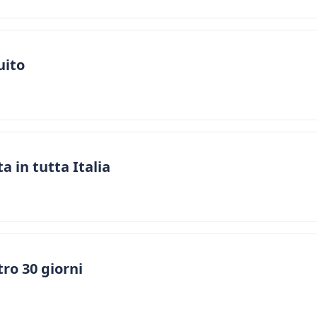
uito
 in tutta Italia
ro 30 giorni