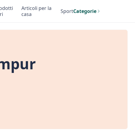
odotti
Articoli per la
Sport
Categorie
ri
casa
empur