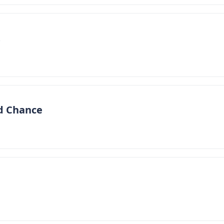
t
d Chance