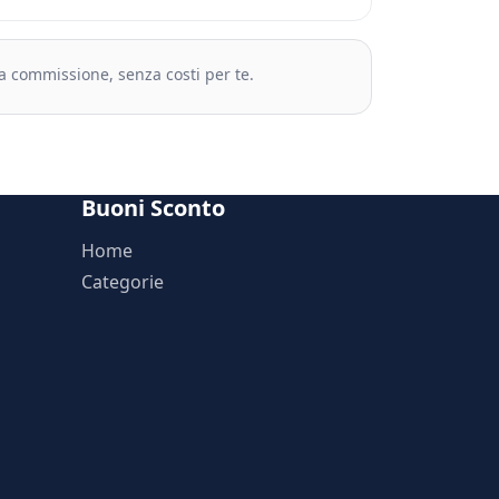
na commissione, senza costi per te.
Buoni Sconto
Home
Categorie