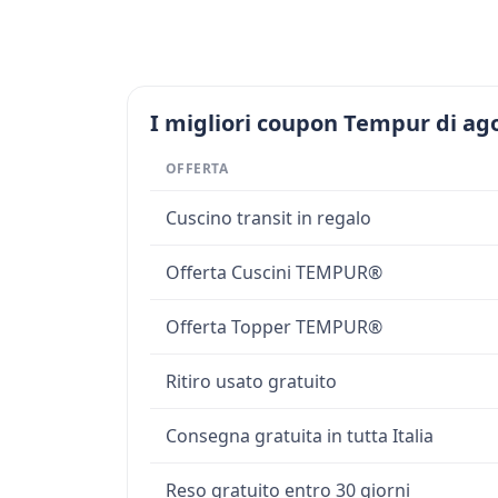
I migliori coupon Tempur di ag
OFFERTA
Cuscino transit in regalo
Offerta Cuscini TEMPUR®
Offerta Topper TEMPUR®
Ritiro usato gratuito
Consegna gratuita in tutta Italia
Reso gratuito entro 30 giorni