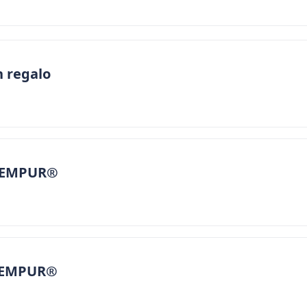
n regalo
 TEMPUR®
 TEMPUR®