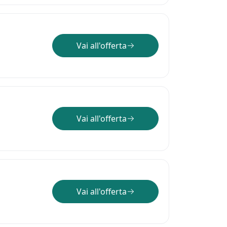
Vai all'offerta
Vai all'offerta
Vai all'offerta