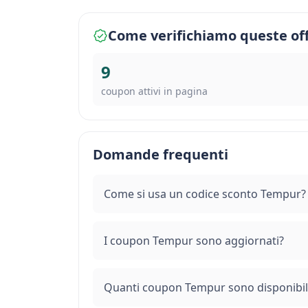
Come verifichiamo queste of
9
coupon attivi in pagina
Domande frequenti
Come si usa un codice sconto Tempur?
I coupon Tempur sono aggiornati?
Quanti coupon Tempur sono disponibil