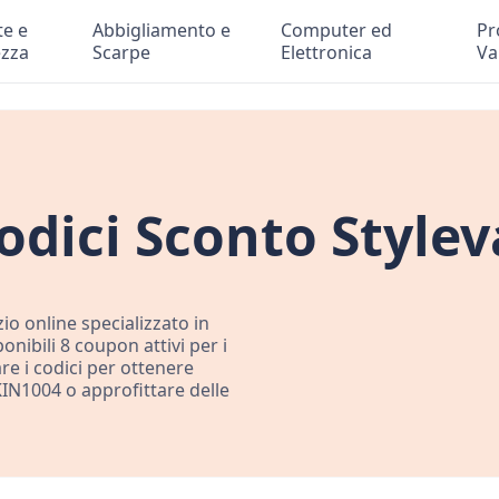
te e
Abbigliamento e
Computer ed
Pr
ezza
Scarpe
Elettronica
Va
odici Sconto Style
io online specializzato in
onibili 8 coupon attivi per i
re i codici per ottenere
KIN1004 o approfittare delle