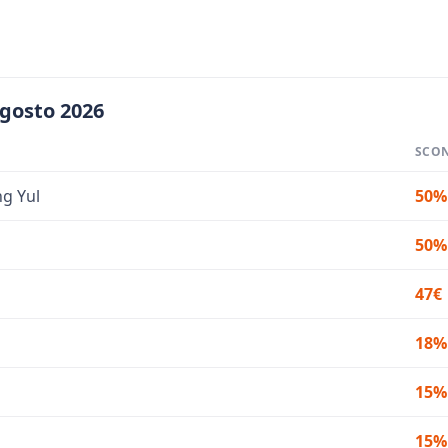
agosto 2026
SCO
ng Yul
50%
50%
47€
18%
15%
15%