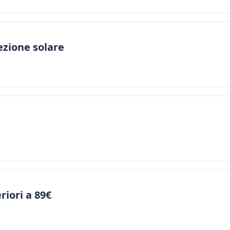
ezione solare
riori a 89€