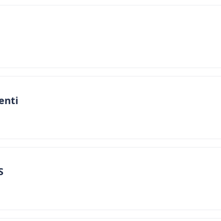
enti
S