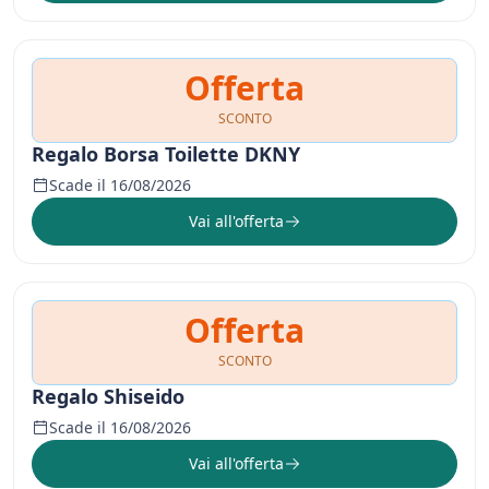
Offerta
SCONTO
Regalo Borsa Toilette DKNY
Scade il 16/08/2026
Vai all'offerta
Offerta
SCONTO
Regalo Shiseido
Scade il 16/08/2026
Vai all'offerta