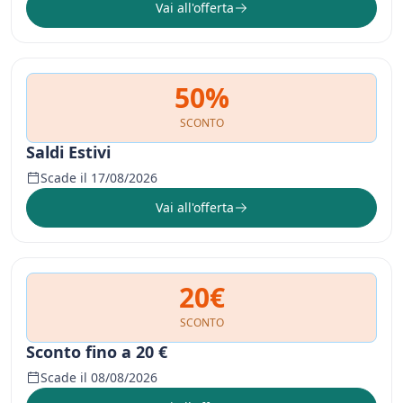
Vai all'offerta
50%
SCONTO
Saldi Estivi
Scade il 17/08/2026
Vai all'offerta
20€
SCONTO
Sconto fino a 20 €
Scade il 08/08/2026