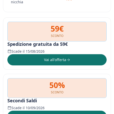
nicchia
59€
SCONTO
Spedizione gratuita da 59€
Scade il 15/08/2026
Vai all'offerta
50%
SCONTO
Secondi Saldi
Scade il 10/09/2026