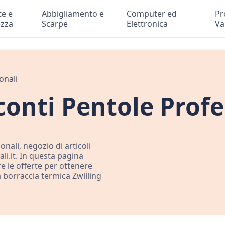
te e
Abbigliamento e
Computer ed
Pr
ezza
Scarpe
Elettronica
Va
onali
onti Pentole Profe
onali, negozio di articoli
li.it. In questa pagina
re le offerte per ottenere
 borraccia termica Zwilling