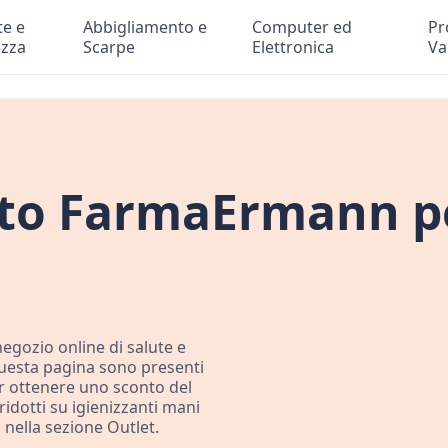
te e
Abbigliamento e
Computer ed
Pr
ezza
Scarpe
Elettronica
Va
nto FarmaErmann pe
egozio online di salute e
questa pagina sono presenti
per ottenere uno sconto del
idotti su igienizzanti mani
i nella sezione Outlet.