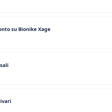
conto su Bionike Xage
sali
ivari