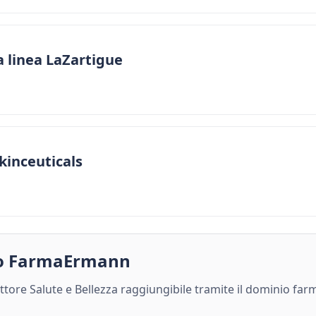
a linea LaZartigue
kinceuticals
nto FarmaErmann
ore Salute e Bellezza raggiungibile tramite il dominio far